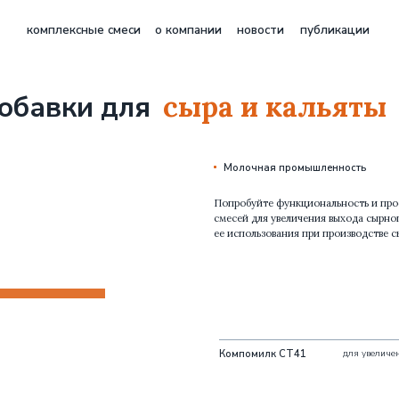
плексные смеси
о компании
новости
публикации
ко
сыра и кальяты
вки для
Молочная промышленность
Попробуйте функциональность и простоту использован
смесей для увеличения выхода сырного зерна (кальяты) 
ее использования при производстве сыра.
Компомилк СТ41
для увеличения выхода кальяты