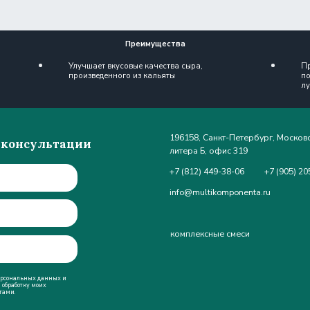
повышает качество м
произведенного из кальяты
лучшему плавлению 
196158, Санкт-Петербург, Московское шоссе, д.46,
ультации
литера Б, офис 319
+7 (812) 449-38-06
+7 (905) 205-42-80
info@multikomponenta.ru
комплексные смеси
о компании
контакты
х данных
и
оих
политика конфиденциальности