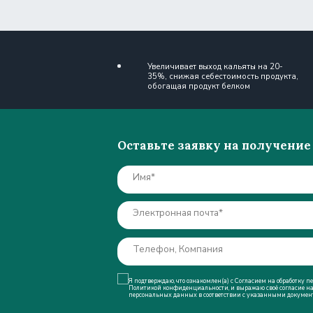
35%, снижая себестоимость продукта,
обогащая продукт белком
Оставьте заявку на получение конс
Имя*
Электронная почта*
Телефон, Компания
Я подтверждаю, что ознакомлен(а) с Согласием на
обработку персональны
Политикой конфиденциальности
, и выражаю своё согласие на обработку м
персональных данных в соответствии с указанными документами.
Отправить