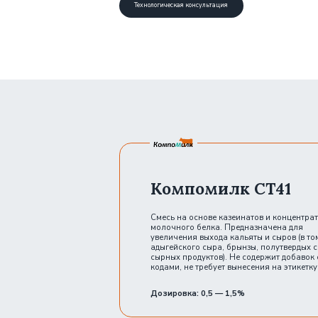
Компомилк СТ41
Смесь на основе казеинатов и концентратов
молочного белка. Предназначена для
увеличения выхода кальяты и сыров (в том числе
адыгейского сыра, брынзы, полутвердых сыров и
сырных продуктов). Не содержит добавок с Е-
кодами, не требует вынесения на этикетку.
Дозировка: 0,5 — 1,5%
Увеличивает выход кальяты на 20-